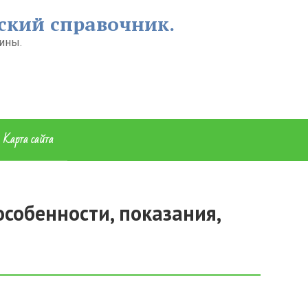
ский справочник.
ины.
Карта сайта
собенности, показания,