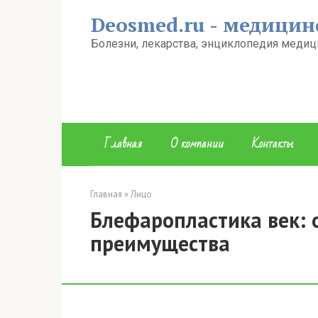
Перейти
Deosmed.ru - медицин
к
контенту
Болезни, лекарства, энциклопедия медиц
Главная
О компании
Контакты
Главная
»
Лицо
Блефаропластика век: о
преимущества