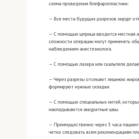
схема проведения блефаропластики:
— Все места будущих разрезов хирург о
— С помощью шприца вводится местная ан
сложности операции могут применять об
наблюдением анестезиолога.
— С помощью лазера или скальпеля дела
— Через разрезы отсекают лишнюю жиров
формируют нужные складки.
— С помощью специальных нитей, которы
накладываются аккуратные швы.
— Преимущественно через 3 часа пациен
четко следовать всем рекомендациям пла