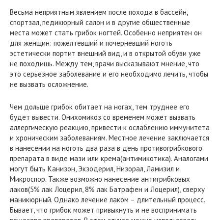
Весьма неприятным явлением после похода в бассейн,
спортзал, педикюрный салон и в другие общественные
места может стать грибок ногтей. Особенно неприятен он
для женщин: пожелтевший и почерневший ноготь
эстетически портит внешний вид, и в открытой обуви уже
не походишь. Между тем, врачи высказывают мнение, что
это серьезное заболевание и его необходимо лечить, чтобы
не вызвать осложнение.
Чем дольше грибок обитает на ногах, тем труднее его
будет вывести. Онихомикоз со временем может вызвать
аллергическую реакцию, привести к ослаблению иммунитета
и хроническим заболеваниям. Местное лечение заключается
в нанесении на ноготь два раза в день противогрибкового
препарата в виде мази или крема(антимикотика). Аналогами
могут быть Канизон, Экзодерил, Низорал, Ламизил и
Микроспор. Также возможно нанесение антигрибковых
лаков(5% лак Лоцерил, 8% лак Батрафен и Лоцерил), сверху
маникюрный. Однако лечение лаком – длительный процесс.
Бывает, что грибок может привыкнуть и не воспринимать