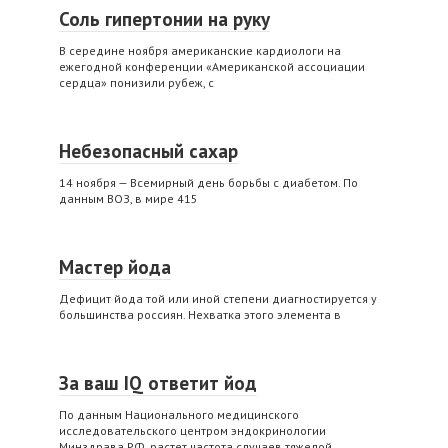
Соль гипертонии на руку
В середине ноября американские кардиологи на
ежегодной конференции «Американской ассоциации
сердца» понизили рубеж, с
Небезопасный сахар
14 ноября — Всемирный день борьбы с диабетом. По
данным ВОЗ, в мире 415
Мастер йода
Дефицит йода той или иной степени диагностируется у
большинства россиян. Нехватка этого элемента в
За ваш IQ ответит йод
По данным Национального медицинского
исследовательского центром эндокринологии
Минздрава РФ, растет частота случаев тяжелой