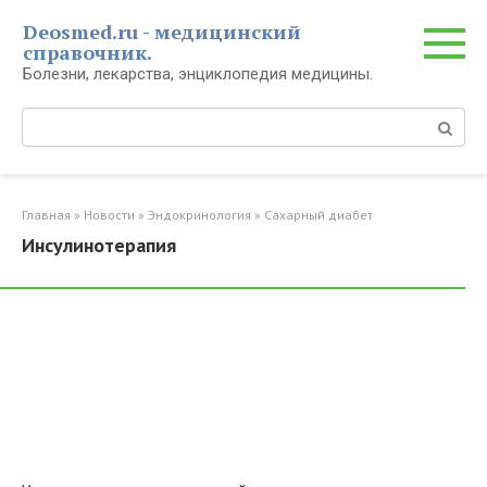
Перейти
Deosmed.ru - медицинский
к
справочник.
контенту
Болезни, лекарства, энциклопедия медицины.
Поиск:
Главная
»
Новости
»
Эндокринология
»
Сахарный диабет
Инсулинотерапия