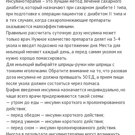
Инсулинотерапия – это лучший метод лечения сахарного
диабета, который назначают при сахарном диабете І типа,
при подготовке к операции пациентов с диабетом ІІ типа и
в тех случаях, когда сахаропонижающие препараты
оказываются малоэффективными.
Правильно рассчитать суточную дозу инсулина может
только врач. Нужное количество препарата делят на 3-4
укола и вводят подкожно на протяжении дня. Места для
инъекций меняют каждый день, а перед самим уколом их
нужно хорошо помассировать.
Для инъекций выбирайте шприцы-ручки или шприцы с
тонкими иголочками. Обратите внимание на то, что разовая
доза инсулина не должна превышать 30 ЕД, а прием пищи
после укола должен состояться через полчаса.
График введения инсулина назначается индивидуально, но
чаще всего врачи придерживаются такой схемы:
— утром до еды — инсулин короткого и пролонгированного
действия;
— перед обедом — инсулин короткого действия;
— перед ужином — инсулин короткого действия;
— перед сном — инсулин пролонгированного действия.
Иногда в результате инсулинотерапии могут возникнуть