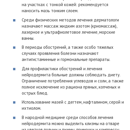
на участках с тонкой кожей: рекомендуется
наносить мазь тонким слоем.
Среди физических методов лечения дерматологи
назначают массаж жидким азотом (криомассаж),
лазерное и ультрафиолетовое лечение, морские
ванны.
В периоды обострений, а также особо тяжелых
случаях проявления болезни назначают
антигистаминные и гормональные препараты.
Для профилактики обострений и лечения
нейродермита больные должны соблюдать диету.
Ограничение потребления углеводов и соли, а также
полное исключение из рациона пряных, копченых и
острых блюд.
Использование мазей с дегтем, нафталином, серой и
ихтиолом.
В народной медицине среди способов лечения
нейродермита можно выделить клизмы на отваре
из цветков полыни и пижмы, примочки и компрессы