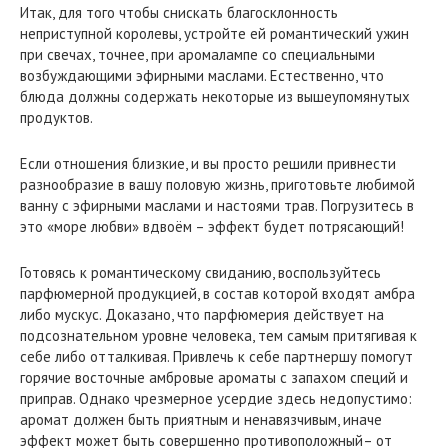
Итак, для того чтобы снискать благосклонность
неприступной королевы, устройте ей романтический ужин
при свечах, точнее, при аромалампе со специальными
возбуждающими эфирными маслами. Естественно, что
блюда должны содержать некоторые из вышеупомянутых
продуктов.
Если отношения близкие, и вы просто решили привнести
разнообразие в вашу половую жизнь, приготовьте любимой
ванну с эфирными маслами и настоями трав. Погрузитесь в
это «море любви» вдвоём – эффект будет потрясающий!
Готовясь к романтическому свиданию, воспользуйтесь
парфюмерной продукцией, в состав которой входят амбра
либо мускус. Доказано, что парфюмерия действует на
подсознательном уровне человека, тем самым притягивая к
себе либо отталкивая. Привлечь к себе партнершу помогут
горячие восточные амбровые ароматы с запахом специй и
приправ. Однако чрезмерное усердие здесь недопустимо:
аромат должен быть приятным и ненавязчивым, иначе
эффект может быть совершенно противоположный– от