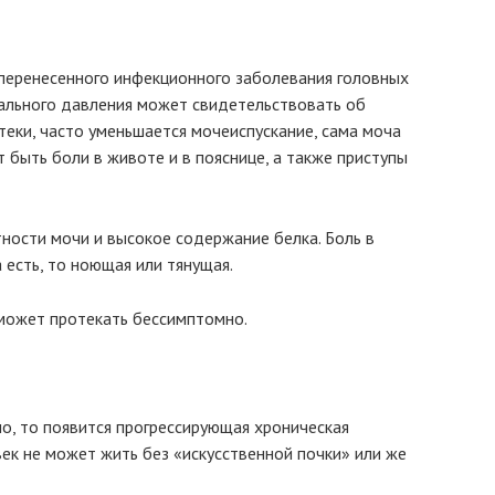
 перенесенного инфекционного заболевания головных
иального давления может свидетельствовать об
еки, часто уменьшается мочеиспускание, сама моча
 быть боли в животе и в пояснице, а также приступы
ности мочи и высокое содержание белка. Боль в
а есть, то ноющая или тянущая.
может протекать бессимптомно.
но, то появится прогрессирующая хроническая
век не может жить без «искусственной почки» или же