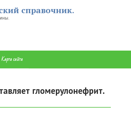
ский справочник.
ины.
Карта сайта
тавляет гломерулонефрит.