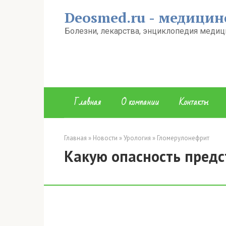
Перейти
Deosmed.ru - медицин
к
контенту
Болезни, лекарства, энциклопедия медиц
Главная
О компании
Контакты
Главная
»
Новости
»
Урология
»
Гломерулонефрит
Какую опасность предс