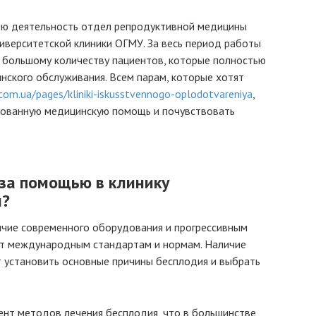
ою деятельность отдел репродуктивной медицины
Университетской клиники ОГМУ. За весь период работы
и большому количеству пациентов, которые полностью
нского обслуживания. Всем парам, которые хотят
.com.ua/pages/kliniki-iskusstvennogo-oplodotvareniya
,
рованную медицинскую помощь и почувствовать
за помощью в клинику
ы?
ичие современного оборудования и прогрессивным
ют международным стандартам и нормам. Наличие
 установить основные причины бесплодия и выбрать
ент методов лечения бесплодия, что в большинстве