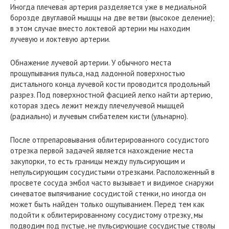
Иногда плечевая артерия разделяется уже в медиальной
борозде двуглавой мышцы на две ветви (высокое деление);
в этом случае вместо локтевой артерии мы находим
лучевую и локтевую артерии.
Обнажение лучевой артерии. У обычного места
прощупывания пульса, над ладонной поверхностью
дистального конца лучевой кости проводится продольный
разрез. Под поверхностной фасцией легко найти артерию,
которая здесь лежит между плечелучевой мышцей
(радиально) и лучевым сгибателем кисти (ульнарно).
После отпрепаровывания облитерированного сосудистого
отрезка первой задачей является нахождение места
закупорки, то есть границы между пульсирующим и
непульсирующим сосудистыми отрезками. Расположенный в
просвете сосуда эмбол часто вызывает и видимое снаружи
синеватое выпячивание сосудистой стенки, но иногда он
может быть найден только ощупыванием. Перед тем как
подойти к облитерированному сосудистому отрезку, мы
подводим под пустые, не пульсирующие сосудистые стволы