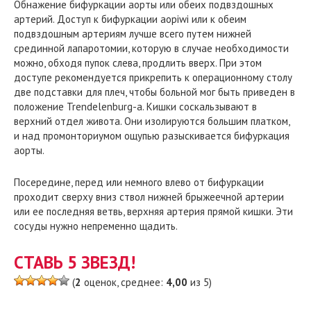
Обнажение бифуркации аорты или обеих подвздошных
артерий. Доступ к бифуркации aopiwi или к обеим
подвздошным артериям лучше всего путем нижней
срединной лапаротомии, которую в случае необходимости
можно, обходя пупок слева, продлить вверх. При этом
доступе рекомендуется прикрепить к операционному столу
две подставки для плеч, чтобы больной мог быть приведен в
положение Trendelenburg-a. Кишки соскальзывают в
верхний отдел живота. Они изолируются большим платком,
и над промонториумом ощупью разыскивается бифуркация
аорты.
Посередине, перед или немного влево от бифуркации
проходит сверху вниз ствол нижней брыжеечной артерии
или ее последняя ветвь, верхняя артерия прямой кишки. Эти
сосуды нужно непременно щадить.
СТАВЬ 5 ЗВЕЗД!
(
2
оценок, среднее:
4,00
из 5)