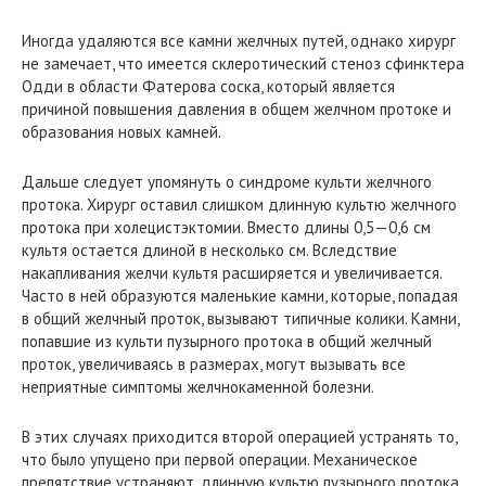
Иногда удаляются все камни желчных путей, однако хирург
не замечает, что имеется склеротический стеноз сфинктера
Одди в области Фатерова соска, который является
причиной повышения давления в общем желчном протоке и
образования новых камней.
Дальше следует упомянуть о синдроме культи желчного
протока. Хирург оставил слишком длинную культю желчного
протока при холецистэктомии. Вместо длины 0,5—0,6 см
культя остается длиной в несколько см. Вследствие
накапливания желчи культя расширяется и увеличивается.
Часто в ней образуются маленькие камни, которые, попадая
в общий желчный проток, вызывают типичные колики. Камни,
попавшие из культи пузырного протока в общий желчный
проток, увеличиваясь в размерах, могут вызывать все
неприятные симптомы желчнокаменной болезни.
В этих случаях приходится второй операцией устранять то,
что было упущено при первой операции. Механическое
препятствие устраняют, длинную культю пузырного протока