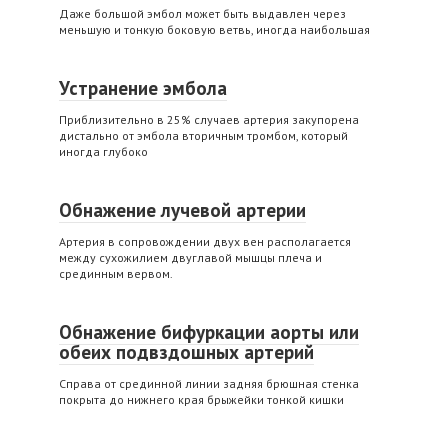
Даже большой эмбол может быть выдавлен через
меньшую и тонкую боковую ветвь, иногда наибольшая
Устранение эмбола
Приблизительно в 25% случаев артерия закупорена
дистально от эмбола вторичным тромбом, который
иногда глубоко
Обнажение лучевой артерии
Артерия в сопровождении двух вен располагается
между сухожилием двуглавой мышцы плеча и
срединным вервом.
Обнажение бифуркации аорты или
обеих подвздошных артерий
Справа от срединной линии задняя брюшная стенка
покрыта до нижнего края брыжейки тонкой кишки