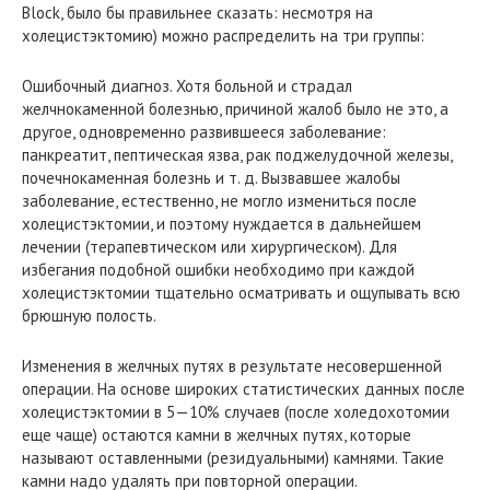
Block, было бы правильнее сказать: несмотря на
холецистэктомию) можно распределить на три группы:
Ошибочный диагноз. Хотя больной и страдал
желчнокаменной болезнью, причиной жалоб было не это, а
другое, одновременно развившееся заболевание:
панкреатит, пептическая язва, рак поджелудочной железы,
почечнокаменная болезнь и т. д. Вызвавшее жалобы
заболевание, естественно, не могло измениться после
холецистэктомии, и поэтому нуждается в дальнейшем
лечении (терапевтическом или хирургическом). Для
избегания подобной ошибки необходимо при каждой
холецистэктомии тщательно осматривать и ощупывать всю
брюшную полость.
Изменения в желчных путях в результате несовершенной
операции. На основе широких статистических данных после
холецистэктомии в 5—10% случаев (после холедохотомии
еще чаще) остаются камни в желчных путях, которые
называют оставленными (резидуальными) камнями. Такие
камни надо удалять при повторной операции.