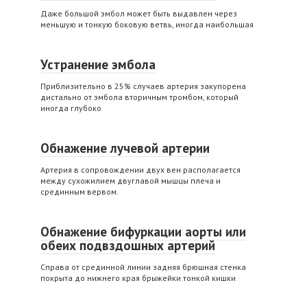
Даже большой эмбол может быть выдавлен через
меньшую и тонкую боковую ветвь, иногда наибольшая
Устранение эмбола
Приблизительно в 25% случаев артерия закупорена
дистально от эмбола вторичным тромбом, который
иногда глубоко
Обнажение лучевой артерии
Артерия в сопровождении двух вен располагается
между сухожилием двуглавой мышцы плеча и
срединным вервом.
Обнажение бифуркации аорты или
обеих подвздошных артерий
Справа от срединной линии задняя брюшная стенка
покрыта до нижнего края брыжейки тонкой кишки