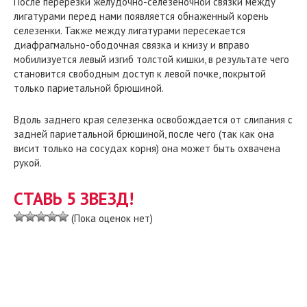
После перерезки желудочно-селезеночной связки между
лигатурами перед нами появляется обнаженный корень
селезенки. Также между лигатурами пересекается
диафрагмально-ободочная связка и книзу и вправо
мобилизуется левый изгиб толстой кишки, в результате чего
становится свободным доступ к левой почке, покрытой
только париетальной брюшиной.
Вдоль заднего края селезенка освобождается от слипания с
задней париетальной брюшиной, после чего (так как она
висит только на сосудах корня) она может быть охвачена
рукой.
СТАВЬ 5 ЗВЕЗД!
(Пока оценок нет)