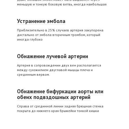
меньшую и тонкую боковую ветвь, иногда наибольшая
Устранение эмбола
Приблизительно в 25% случаев артерия закупорена
дистально от эмбола вторичным тромбом, который
иногда глубоко
Обнажение лучевой артерии
Артерия в сопровождении двух вен располагается
между сухожилием двуглавой мышцы плеча и
срединным вервом.
Обнажение бифуркации аорты или
обеих подвздошных артерий
Справа от срединной линии задняя брюшная стенка
покрыта до нижнего края брыжейки тонкой кишки