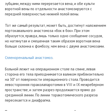
зубцами, между ними перерезается вена, и обе культи
воротной вены по отдельности анастомозируются с
передней поверхностью нижней полой вены.
Тот же самый результат, может быть, достигнут наложением
портокавального анастомоза «бок в бок». При этом
образуется, правда, лишь только одно сообщение сосудов,
но натянутая и смешенная таким образом воротная вена
больше склонна к фомбозу, чем вена с двумя анастомозами.
Спленоренальный анастомоз
.
Больной лежит на операционном столе па спине, левая
сторона его тела приподнимается валиком приблизительно
на 30" от поверхности операционного стола. Проводится
левосторонняя гораколапаротомия в VIII и IX межреберном
пространстве, и затем разрез продолжается прямо до
срединной линии. По линии торакотомического разреза
пересекается и диафрагма.